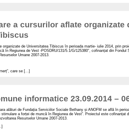
re a cursurilor aflate organizate 
Tibiscus
te organizate de Universitatea Tibiscus în perioada martie- iulie 2014, prin p
uncă în Regiunea de Vest -POSDRU/131/5.1/G/125380″, cofinanțat din Fondul 
a Resurselor Umane 2007-2013.
omerț”, care se […]
mune informatice 23.09.2014 – 0
oara alături de Fundația Serviciilor Sociale Bethany și ANOFM se află în perio
e stimulare a forței de muncă în Regiunea de Vest”. Proiectul este cofinanțat 
Dezvoltarea Resurselor Umane 2007-2013.
…]