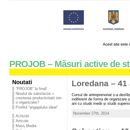
PROJOB – Măsuri active de st
Noutati
Loredana – 41 
”PROJOB” la final!
Nivelul de satisfactie =
Cursul de antreprenoriat s-a desfăș
cresterea productivitatii intr-
indiferent de forma de organizare și
o organizatie?
ani cu studii medii și studii superi
Profilul “angajatului ideal”
November 27th, 2014
Achiziții
Articole
Mass Media