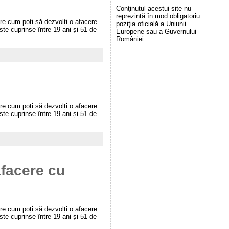
Conţinutul acestui site nu
reprezintă în mod obligatoriu
pre cum poți să dezvolți o afacere
poziţia oficială a Uniunii
rste cuprinse între 19 ani și 51 de
Europene sau a Guvernului
României
pre cum poți să dezvolți o afacere
rste cuprinse între 19 ani și 51 de
afacere cu
pre cum poți să dezvolți o afacere
rste cuprinse între 19 ani și 51 de