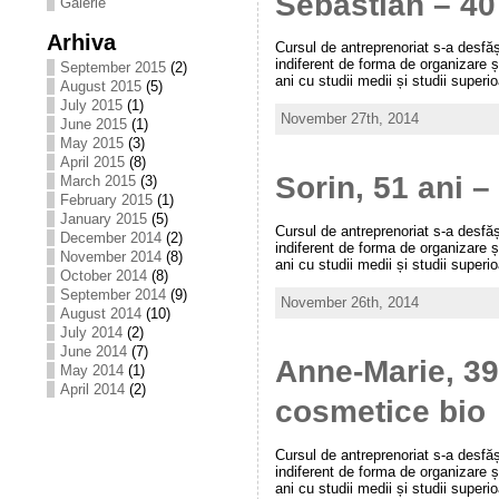
Sebastian – 40
Galerie
Arhiva
Cursul de antreprenoriat s-a desfăș
indiferent de forma de organizare și
September 2015
(2)
ani cu studii medii și studii superi
August 2015
(5)
July 2015
(1)
November 27th, 2014
June 2015
(1)
May 2015
(3)
April 2015
(8)
Sorin, 51 ani –
March 2015
(3)
February 2015
(1)
January 2015
(5)
Cursul de antreprenoriat s-a desfăș
December 2014
(2)
indiferent de forma de organizare și
November 2014
(8)
ani cu studii medii și studii superi
October 2014
(8)
September 2014
(9)
November 26th, 2014
August 2014
(10)
July 2014
(2)
June 2014
(7)
Anne-Marie, 39
May 2014
(1)
April 2014
(2)
cosmetice bio
Cursul de antreprenoriat s-a desfăș
indiferent de forma de organizare și
ani cu studii medii și studii superi