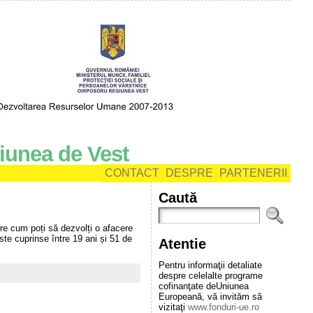
iunea de Vest
CONTACT
DESPRE
PARTENERII
Caută
pre cum poți să dezvolți o afacere
rste cuprinse între 19 ani și 51 de
Atentie
Pentru informaţii detaliate
despre celelalte programe
cofinanţate deUniunea
Europeană, vă invităm să
vizitaţi
www.fonduri-ue.ro