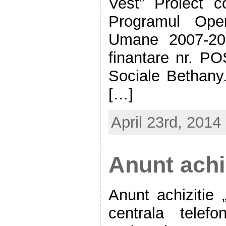
Vest” Proiect c
Programul Oper
Umane 2007-201
finantare nr. P
Sociale Bethany.
[…]
April 23rd, 2014
Anunt achi
Anunt achizitie 
centrala telefo