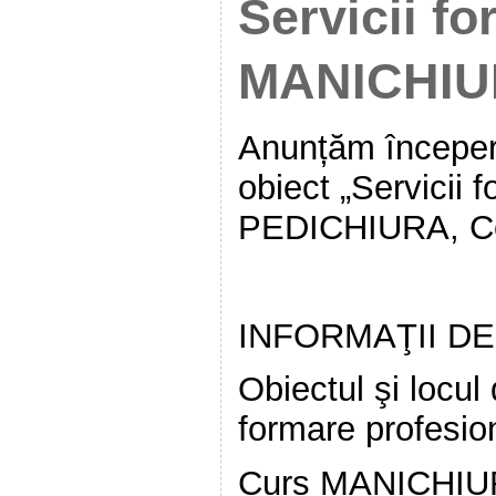
Servicii f
MANICHIU
Anunțăm începere
obiect „Servicii
PEDICHIURA, C
INFORMAŢII D
Obiectul şi locul
formare profesio
Curs MANICHIU