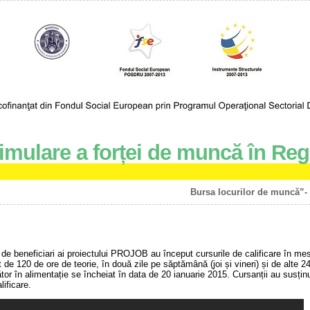
imulare a forței de muncă în Reg
Bursa locurilor de muncă”- 
de beneficiari ai proiectului PROJOB au început cursurile de calificare în mese
t de 120 de ore de teorie, în două zile pe săptămână (joi și vineri) și de alte 2
ător în alimentație se încheiat în data de 20 ianuarie 2015. Cursanții au susț
lificare.