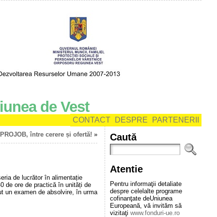
iunea de Vest
CONTACT
DESPRE
PARTENERII
PROJOB, între cerere și ofertă!
»
Caută
Atentie
ria de lucrător în alimentație
Pentru informaţii detaliate
40 de ore de practică în unități de
despre celelalte programe
inut un examen de absolvire, în urma
cofinanţate deUniunea
Europeană, vă invităm să
vizitaţi
www.fonduri-ue.ro