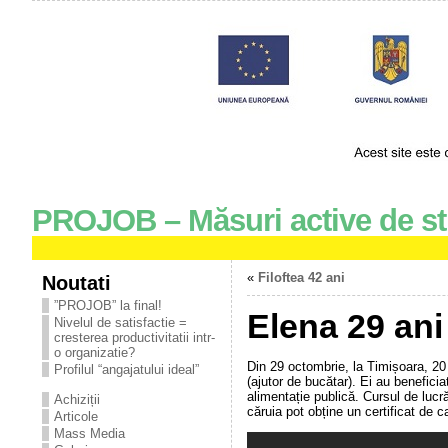
PROJOB – Măsuri active de st
«
Filoftea 42 ani
Noutati
”PROJOB” la final!
Elena 29 ani
Nivelul de satisfactie =
cresterea productivitatii intr-
o organizatie?
Din 29 octombrie, la Timișoara, 20 
Profilul “angajatului ideal”
(ajutor de bucătar). Ei au beneficia
alimentație publică. Cursul de lucr
Achiziții
căruia pot obține un certificat de ca
Articole
Mass Media