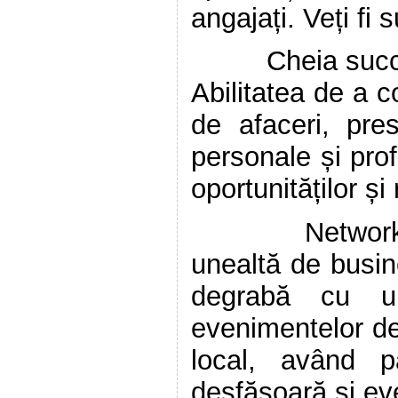
angajați. Veți fi 
Cheia succesulu
Abilitatea de a c
de afaceri, pres
personale și prof
oportunităților ș
Networking-ul
unealtă de busin
degrabă cu un
evenimentelor d
local, având pa
desfășoară și ev