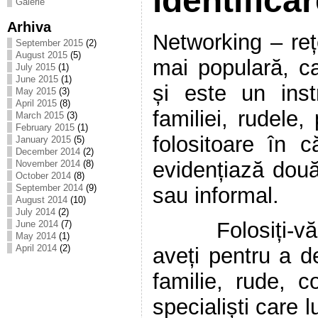
identifica
Galerie
Arhiva
Networking – reț
September 2015
(2)
August 2015
(5)
mai populară, ca
July 2015
(1)
June 2015
(1)
și este un inst
May 2015
(3)
April 2015
(8)
familiei, rudele, 
March 2015
(3)
February 2015
(1)
folositoare în 
January 2015
(5)
December 2014
(2)
evidențiază două
November 2014
(8)
October 2014
(8)
September 2014
(9)
sau informal.
August 2014
(10)
July 2014
(2)
Folosiți-vă fără
June 2014
(7)
May 2014
(1)
April 2014
(2)
aveți pentru a d
familie, rude, c
specialiști care 