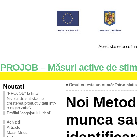
PROJOB – Măsuri active de stimu
«
Omul nu este un număr într-o statis
Noutati
”PROJOB” la final!
Noi Metod
Nivelul de satisfactie =
cresterea productivitatii intr-
o organizatie?
Profilul “angajatului ideal”
munca sau 
Achiziții
Articole
Mass Media