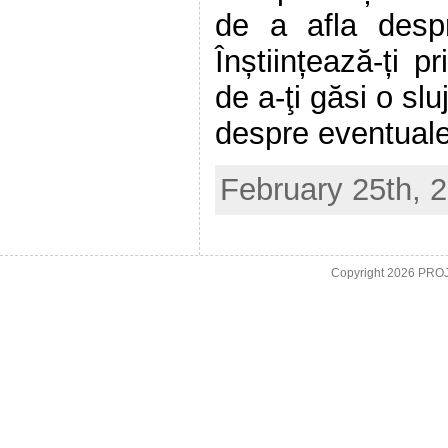
de a afla despr
Înștiințează-ți p
de a-ţi găsi o sl
despre eventualel
February 25th, 
Copyright 2026
PROJO