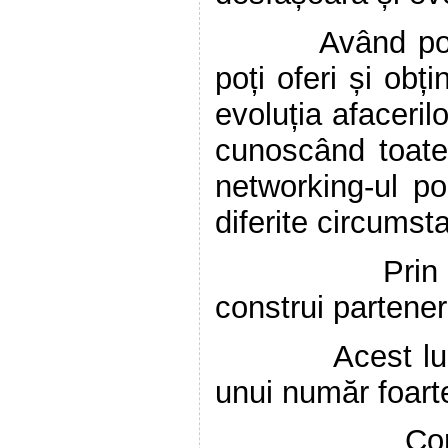
Având posibilit
poți oferi și obț
evoluția afacerilo
cunoscând toate 
networking-ul po
diferite circumst
Prin sistemu
construi partener
Acest lucru de
unui număr foarte
Contactele r